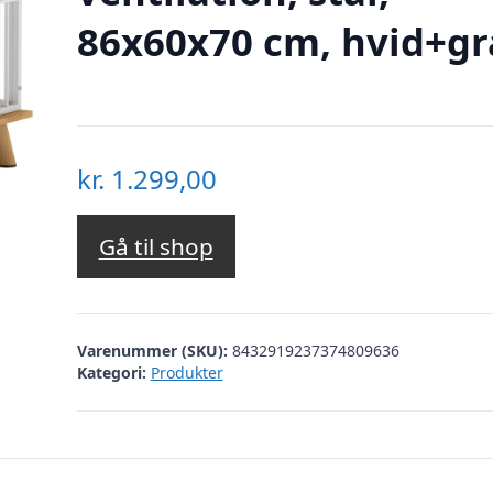
86x60x70 cm, hvid+gr
kr.
1.299,00
Gå til shop
Varenummer (SKU):
8432919237374809636
Kategori:
Produkter