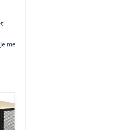
t!
øje me