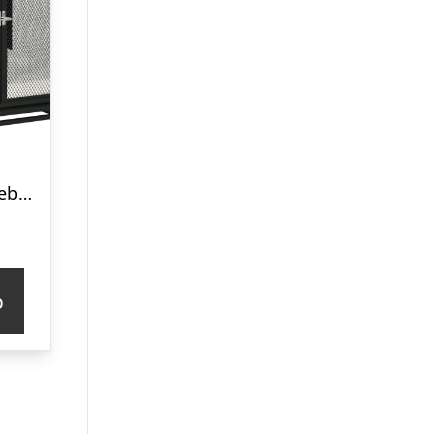
Hundebur, hundeboks, vandafvisende måtte, aftagelig gulvbakke, låsbar, sort, 80 x 55 x 71 cm
p