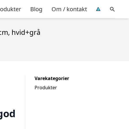
rodukter
Blog
Om / kontakt
 cm, hvid+grå
Varekategorier
Produkter
 god