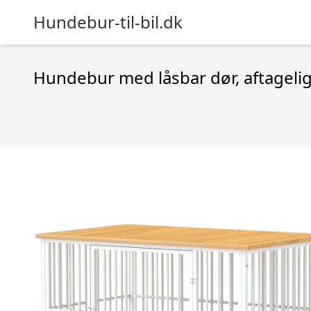
Hundebur-til-bil.dk
Hundebur med låsbar dør, aftagelig