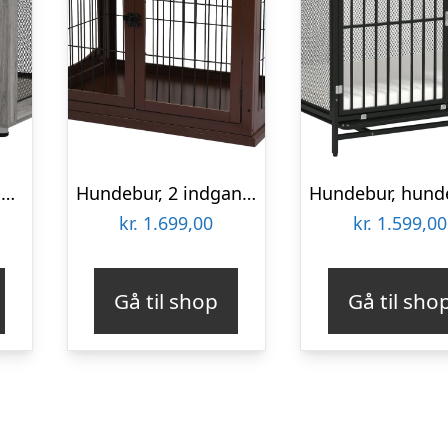
Hundebur, hvalpebur, med opbevaringsplads, vandafvisende hynde, stålnet, justerbare fødder, 94 x 60 x 71,5 cm
Hundebur, 2 indgange, aflåseligt, mdf og metal, 58,4 x 81,3 x 66 cm, sort
kr.
1.699,00
kr.
1.599,00
Gå til shop
Gå til sho