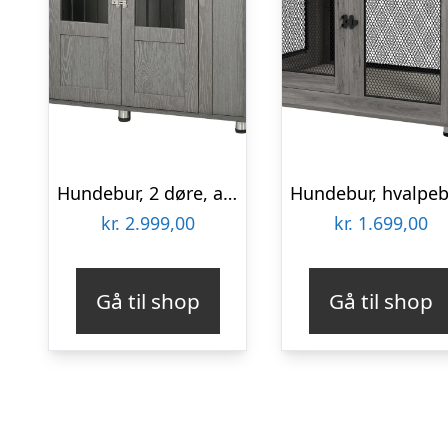
Hundebur, 2 døre, aflåseligt, 116 cm x 60 cm x 87 cm, grå
kr.
2.999,00
kr.
1.699,00
Gå til shop
Gå til shop